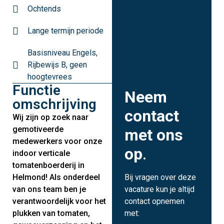
Ochtends
Lange termijn periode
Basisniveau Engels,
Rijbewijs B, geen
hoogtevrees
Functie
Neem
omschrijving
contact
Wij zijn op zoek naar
gemotiveerde
met ons
medewerkers voor onze
op
.
indoor verticale
tomatenboerderij in
Helmond! Als onderdeel
Bij vragen over deze
van ons team ben je
vacature kun je altijd
verantwoordelijk voor het
contact opnemen
plukken van tomaten,
met: