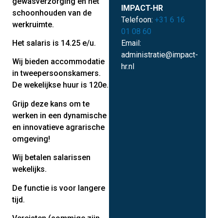
gewasverzorging en het
IMPACT-HR
schoonhouden van de
Telefoon:
+31 6 16
werkruimte.
01 08 60
Het salaris is 14.25 e/u.
Email:
administratie@impact-
Wij bieden accommodatie
hr.nl
in tweepersoonskamers.
De wekelijkse huur is 120e.
Grijp deze kans om te
werken in een dynamische
en innovatieve agrarische
omgeving!
Wij betalen salarissen
wekelijks.
De functie is voor langere
tijd.