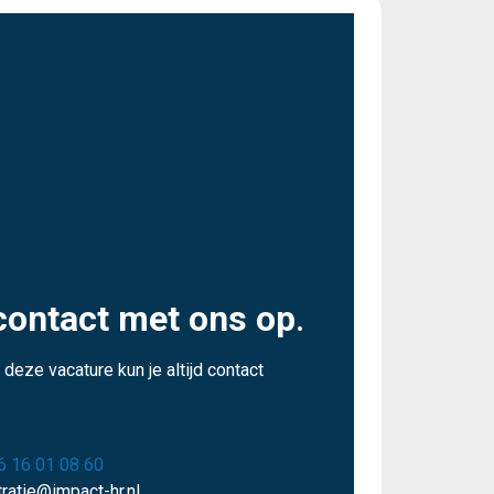
ontact met ons op
.
 deze vacature kun je altijd contact
6 16 01 08 60
tratie@impact-hr.nl