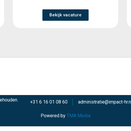
Bekijk vacature
behouden.
+31 6 16 01 08 60
administratie@impact-hr.n
Powered by
TMA Media