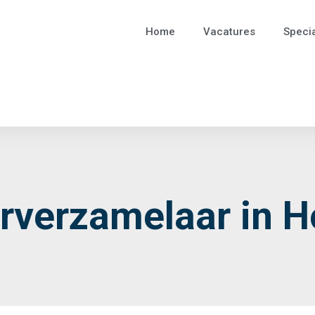
Home
Vacatures
Specia
rverzamelaar in H