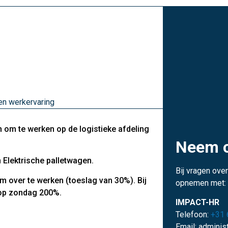
en werkervaring
 om te werken op de logistieke afdeling
Neem c
 Elektrische palletwagen.
Bij vragen over
om over te werken (toeslag van 30%). Bij
opnemen met:
 op zondag 200%.
IMPACT-HR
Telefoon:
+31 
Email: adminis